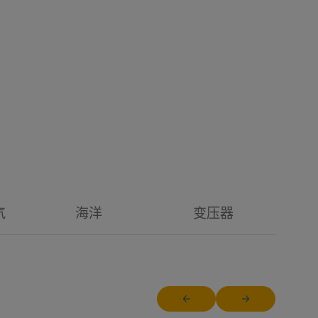
气
海洋
变压器
Return to previous slide
Jump to next slid