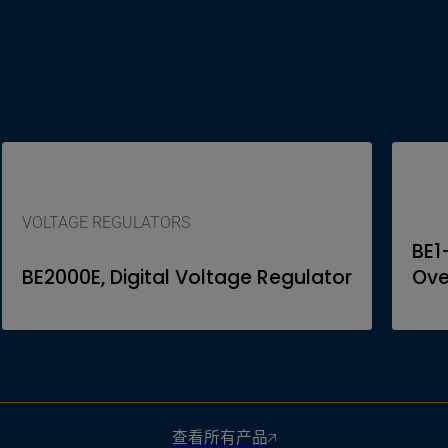
VOLTAGE REGULATORS
BE1
BE2000E, Digital Voltage Regulator
Ove
查看所有产品