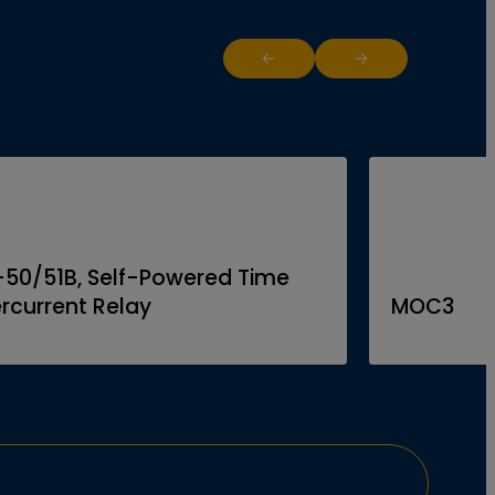
Return to previous slide
Jump to next slide
-50/51B, Self-Powered Time
rcurrent Relay
MOC3