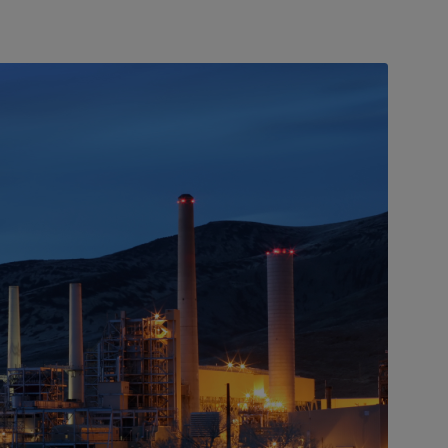
Ba
领域
的。
炼油厂
产品都