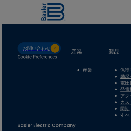
お問い合わせ
産業
製品
Cookie Preferences
産業
保護
励起
電圧
発電
アク
カス
同期
すべ
Basler Electric Company