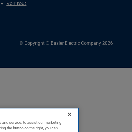
Voir tout
© Copyright © Basler Electric Company 2026
 and service, to assist our marketing
ing the button on the right, you can