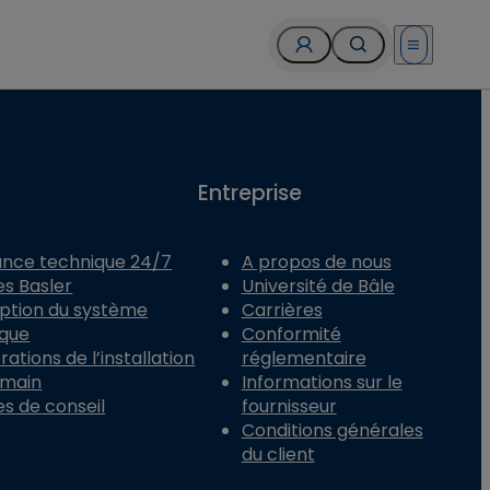
Open menu
Entreprise
ance technique 24/7
A propos de nous
es Basler
Université de Bâle
ption du système
Carrières
ique
Conformité
ations de l’installation
réglementaire
 main
Informations sur le
es de conseil
fournisseur
Conditions générales
du client