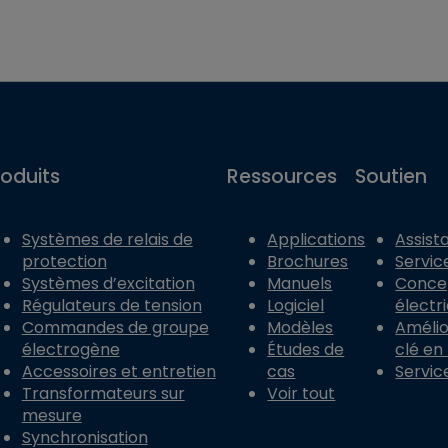
roduits
Ressources
Soutien
Systèmes de relais de
Applications
Assist
protection
Brochures
Servic
Systèmes d’excitation
Manuels
Conce
Régulateurs de tension
Logiciel
électr
Commandes de groupe
Modèles
Amélior
électrogène
Études de
clé en
Accessoires et entretien
cas
Servic
Transformateurs sur
Voir tout
mesure
Synchronisation