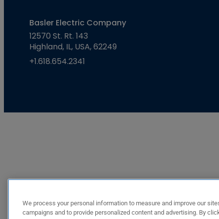
Basler Electric Company
12570 St. Rt. 143
Highland, IL, USA, 62249
+1.618.654.2341
We process your personal information to measure and improve our sites
campaigns and to provide personalized content and advertising. By click