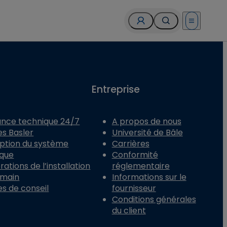
Open menu
Entreprise
ance technique 24/7
A propos de nous
es Basler
Université de Bâle
ption du système
Carrières
ique
Conformité
ations de l’installation
réglementaire
 main
Informations sur le
es de conseil
fournisseur
Conditions générales
du client