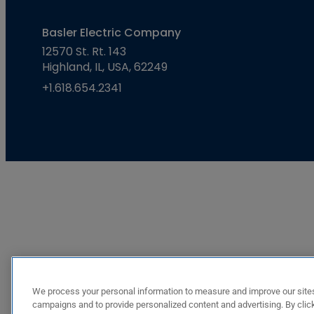
Basler Electric Company
12570 St. Rt. 143
Highland, IL, USA, 62249
+1.618.654.2341
We process your personal information to measure and improve our sites
campaigns and to provide personalized content and advertising. By click