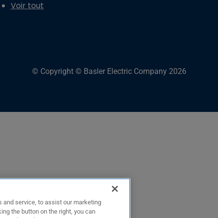
Voir tout
© Copyright © Basler Electric Company 2026
 and service, to assist our marketing
ing the button on the right, you can