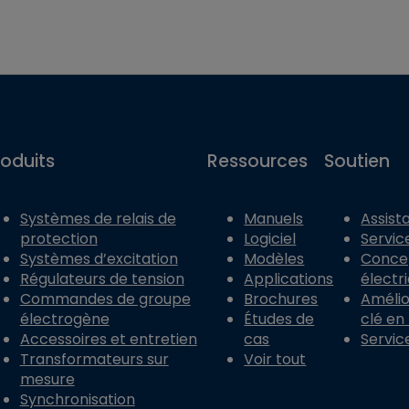
roduits
Ressources
Soutien
Systèmes de relais de
Manuels
Assist
protection
Logiciel
Servic
Systèmes d’excitation
Modèles
Conce
Régulateurs de tension
Applications
électr
Commandes de groupe
Brochures
Amélior
électrogène
Études de
clé en
Accessoires et entretien
cas
Servic
Transformateurs sur
Voir tout
mesure
Synchronisation