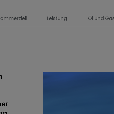
Kommerziell
Leistung
Öl und Ga
n
mer
ng