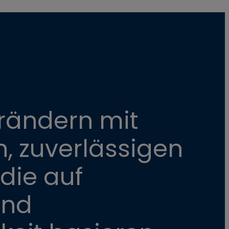
rändern mit
n, zuverlässigen
die auf
und