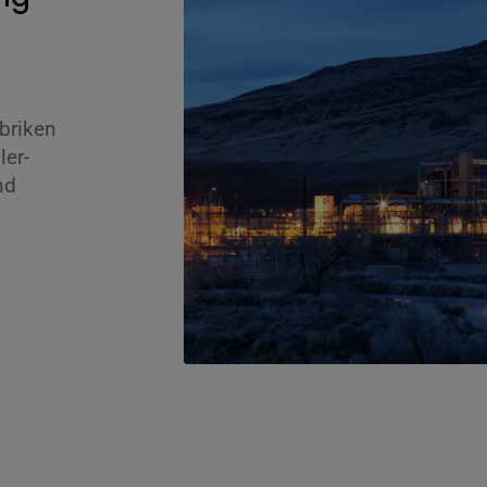
briken
ler-
nd