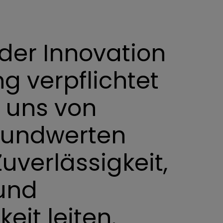
 der Innovation
g verpflichtet
 uns von
rundwerten
Zuverlässigkeit,
und
eit leiten.