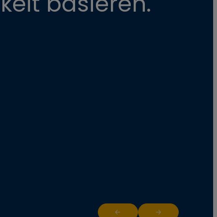
keit basieren.
Return to previous slide
Jump to next slide