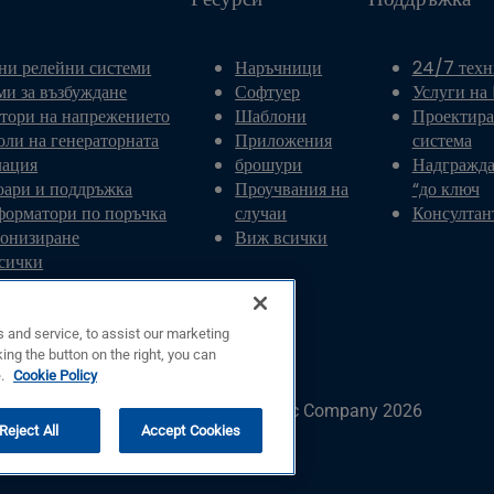
ни релейни системи
Наръчници
24/7 техн
ми за възбуждане
Софтуер
Услуги на
атори на напрежението
Шаблони
Проектира
оли на генераторната
Приложения
система
лация
брошури
Надгражда
оари и поддръжка
Проучвания на
“до ключ
форматори по поръчка
случаи
Консултан
онизиране
Виж всички
сички
 and service, to assist our marketing
ing the button on the right, you can
e.
Cookie Policy
© Copyright © Basler Electric Company 2026
Reject All
Accept Cookies