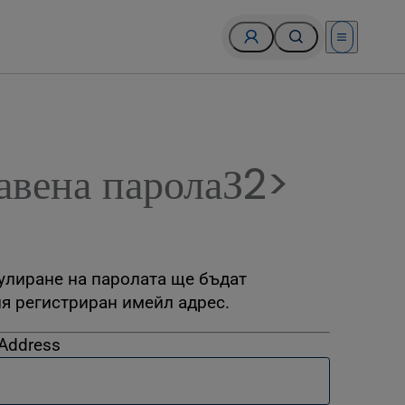
Open menu
авена паролаЗ2>
улиране на паролата ще бъдат
я регистриран имейл адрес.
 Address